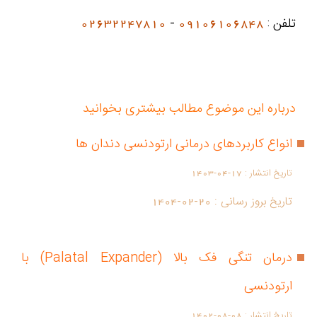
تلفن :
09106106848
-
02632247810
درباره این موضوع مطالب بیشتری بخوانید
انواع کاربردهای درمانی ارتودنسی دندان ها
تاریخ انتشار :
1403-04-17
تاریخ بروز رسانی :
1404-02-20
درمان تنگی فک بالا (Palatal Expander) با
ارتودنسی
تاریخ انتشار :
1402-08-08