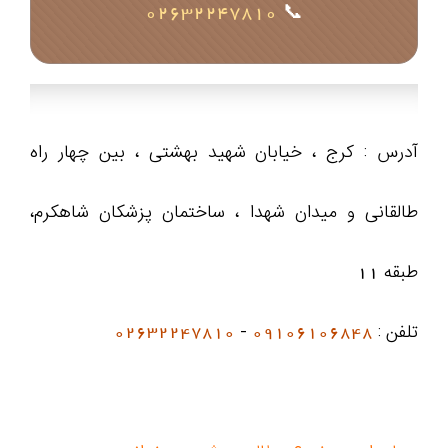
02632247810
📞
آدرس : کرج ، خیابان شهید بهشتی ، بین چهار راه
طالقانی و میدان شهدا ، ساختمان پزشکان شاهکرم،
طبقه 11
تلفن :
09106106848
-
02632247810