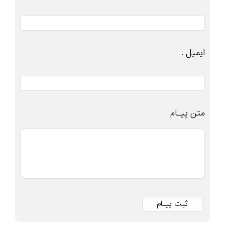
ایمیل :
متن پیـام :