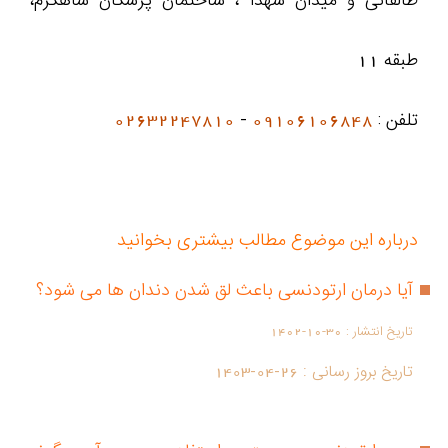
طالقانی و میدان شهدا ، ساختمان پزشکان شاهکرم،
طبقه 11
تلفن :
09106106848
-
02632247810
درباره این موضوع مطالب بیشتری بخوانید
آیا درمان ارتودنسی باعث لق شدن دندان ها می شود؟
تاریخ انتشار :
1402-10-30
تاریخ بروز رسانی :
1403-04-26