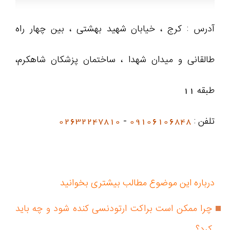
آدرس : کرج ، خیابان شهید بهشتی ، بین چهار راه
طالقانی و میدان شهدا ، ساختمان پزشکان شاهکرم،
طبقه 11
تلفن :
09106106848
-
02632247810
درباره این موضوع مطالب بیشتری بخوانید
چرا ممکن است براکت ارتودنسی کنده شود و چه باید
کرد؟