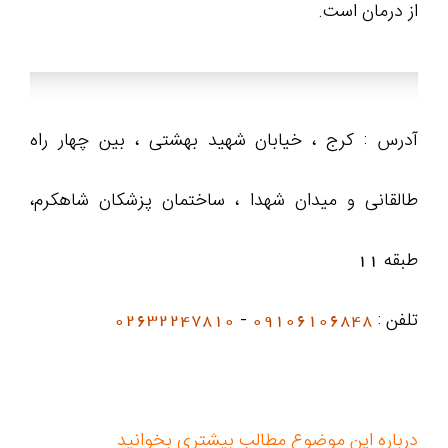
از درمان است.
آدرس : کرج ، خیابان شهید بهشتی ، بین چهار راه
طالقانی و میدان شهدا ، ساختمان پزشکان شاهکرم،
طبقه 11
تلفن :
09106106848
-
02632247810
درباره این موضوع مطالب بیشتری بخوانید