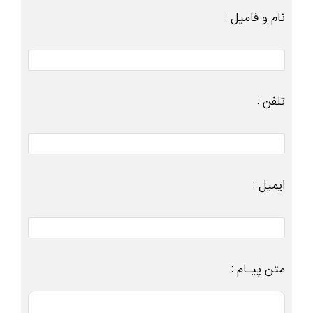
نام و فامیل :
تلفن :
ایمیل :
متن پیـام :