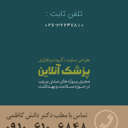
تلفن ثابت :
026-32247810