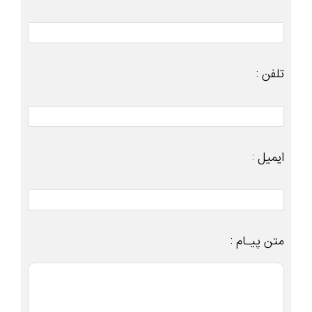
تلفن :
ایمیل :
متن پیـام :