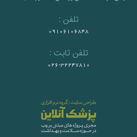
تلفن :
09106106848
تلفن ثابت :
026-32247810